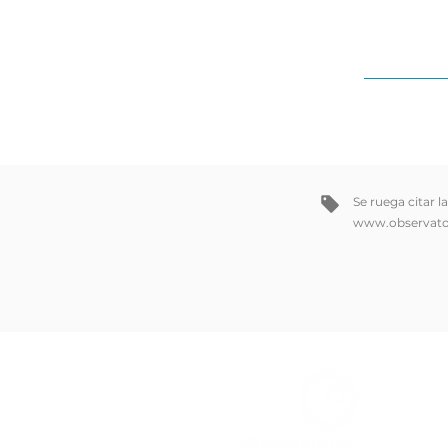
Se ruega citar l
www.observato