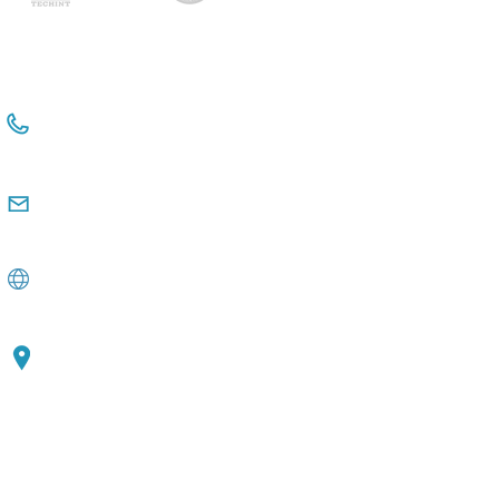
+54 114381-3331
+54 911 2476 6480
comunicacioninstitucional@observatorio
pyme.org.ar
www.observatoriopyme.org.ar
Av. de Mayo 1147, Piso 3 C1033, CABA