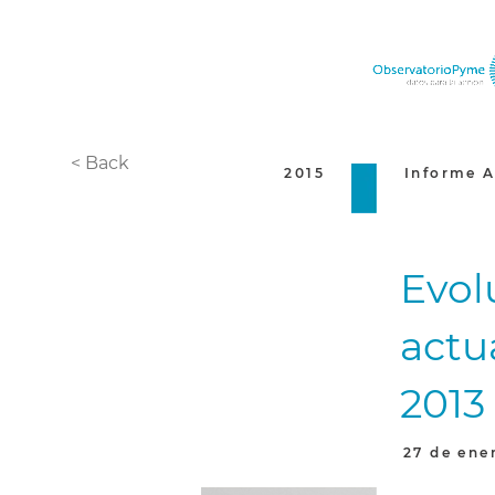
< Back
2015
Informe A
Evol
actu
2013
27 de ene