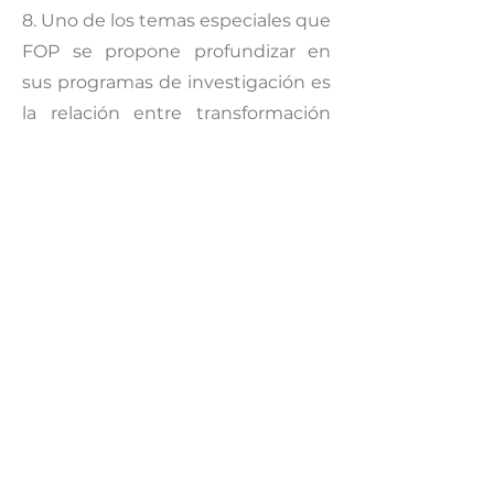
8. Uno de los temas especiales que
FOP se propone profundizar en
sus programas de investigación es
la relación entre transformación
digital, teletrabajo/ trabajo remoto
y demanda de personal con
formación universitaria. Los
antecedentes: ya en 2016, el 33%
de las PyME demandantes de
ingenieros tenía elevada dificultad
para conseguirlos, así como un 27%
de los demandantes de
profesionales de ciencias exactas y
naturales y la mitad de las PyME
que buscaban también otro tipo
de profesionales (contadores,