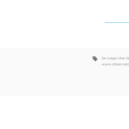
Se ruega citar l
www.observato