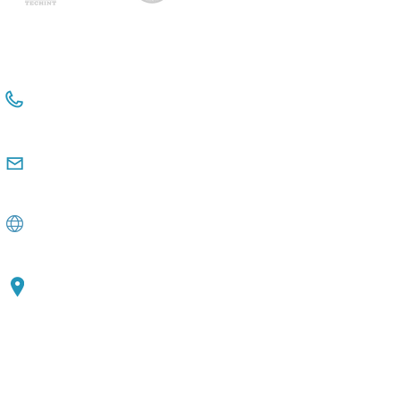
+54 114381-3331
+54 911 2476 6480
comunicacioninstitucional@observatorio
pyme.org.ar
www.observatoriopyme.org.ar
Av. de Mayo 1147, Piso 3 C1033, CABA