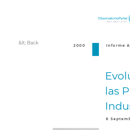
&lt; Back
2000
Informe A
Evol
las 
Indu
6 Septem