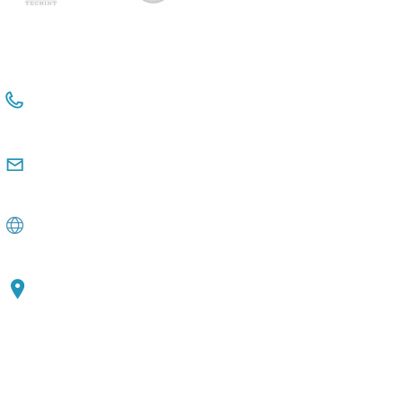
+54 114381-3331 Int 112
+54 911 2476 6480
comunicacioninstitucional@observatorio
pyme.org.ar
www.observatoriopyme.org.ar
Av. de Mayo 1147, 3rd floor C1033, CABA