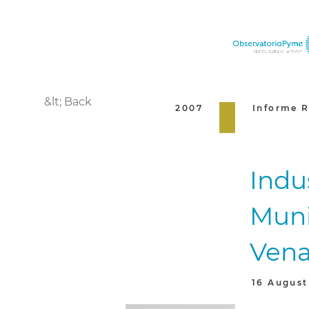
&lt; Back
2007
Informe R
Indu
Muni
Vena
16 August