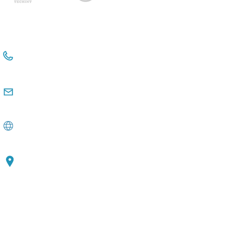
+54 114381-3331 Int 112
+54 911 2476 6480
comunicacioninstitucional@observatorio
pyme.org.ar
www.observatoriopyme.org.ar
Av. de Mayo 1147, 3rd floor C1033, CABA