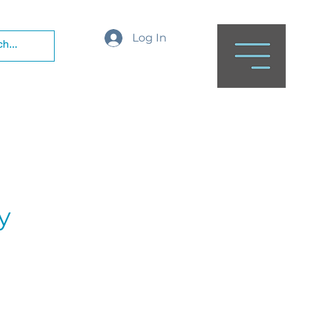
Log In
y