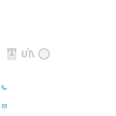
Location
+54 114381-3331 Int 112
+54 911 2476 6480
comunicacioninstitucional@observatorio
pyme.org.ar