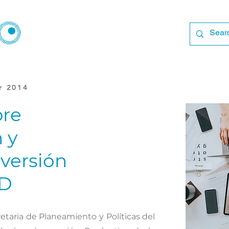
r 2014
bre
 y
nversión
+D
etaria de Planeamiento y Políticas del