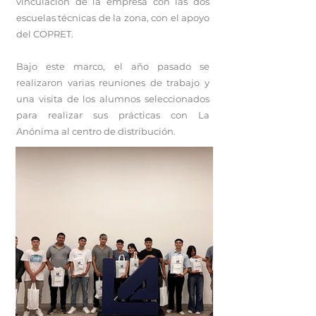
vinculación de la empresa con las dos
escuelas técnicas de la zona, con el apoyo
del COPRET.
Bajo este marco, el año pasado se
realizaron varias reuniones de trabajo y
una visita de los alumnos seleccionados
para realizar sus prácticas con La
Anónima al centro de distribución.