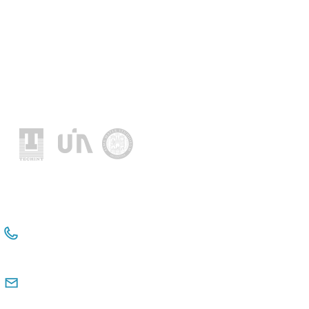
Location
+54 114381-3331 Int 112
+54 911 2476 6480
comunicacioninstitucional@observatorio
pyme.org.ar