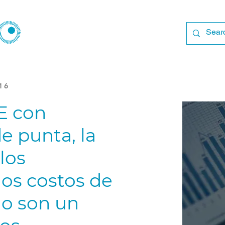
16
E con
e punta, la
 los
los costos de
no son un