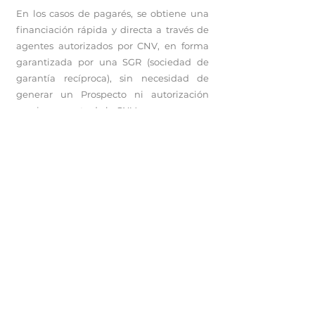
En los casos de pagarés, se obtiene una
financiación rápida y directa a través de
agentes autorizados por CNV, en forma
garantizada por una SGR (sociedad de
garantía recíproca), sin necesidad de
generar un Prospecto ni autorización
previa por parte de la CNV.
Dra. María Lucrecia Cucchiaro
Especialista en Mercado de Capitales y
Prevención de Lavado de Dinero
mlucreciac@gmail.com
http://www.mlcabogados.com.ar/