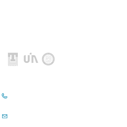
Socios fundadores
+54 114381-3331
+54 911 2476 6480
comunicacioninstitucional@observatorio
pyme.org.ar