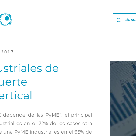
 2017
striales de
uerte
rtical
depende de las PyME”: el principal
trial es en el 72% de los casos otra
de una PyME industrial es en el 65% de