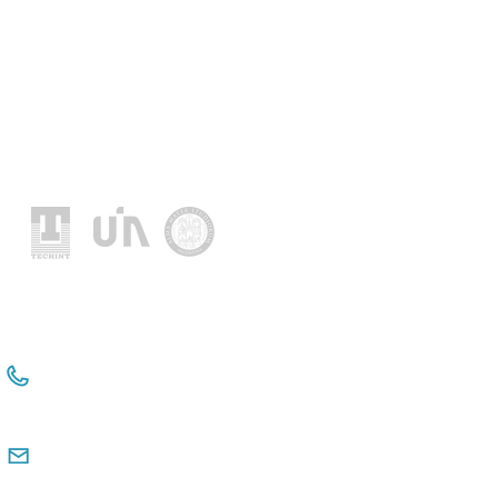
Socios fundadores
+54 114381-3331
+54 911 2476 6480
comunicacioninstitucional@observatorio
pyme.org.ar