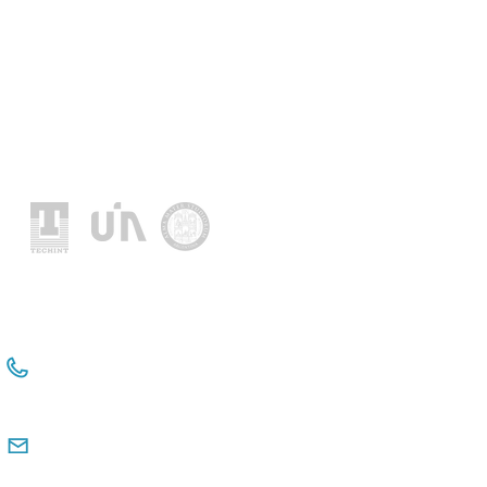
Socios fundadores
+54 114381-3331
+54 911 2476 6480
comunicacioninstitucional@observatorio
pyme.org.ar