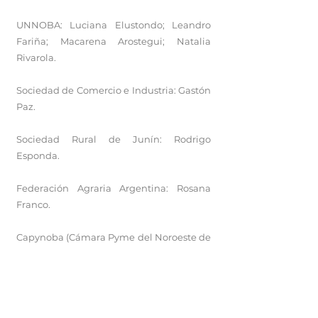
UNNOBA: Luciana Elustondo; Leandro
Fariña; Macarena Arostegui; Natalia
Rivarola.
Sociedad de Comercio e Industria: Gastón
Paz.
Sociedad Rural de Junín: Rodrigo
Esponda.
Federación Agraria Argentina: Rosana
Franco.
Capynoba (Cámara Pyme del Noroeste de
Buenos Aires): Guillermo Vega.
Concejales de Junín: Gabriel Deandrea,
José Hernández, Javier Belligoi, Nora