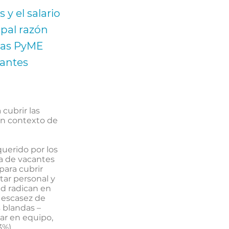
 y el salario
ipal razón
 las PyME
cantes
 cubrir las
un contexto de
querido por los
ra de vacantes
para cubrir
tar personal y
tad radican en
a escasez de
s blandas –
ar en equipo,
3%).