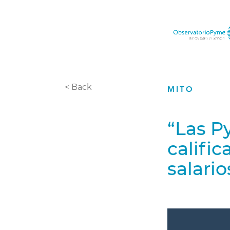
< Back
MITO
“Las P
califi
salario