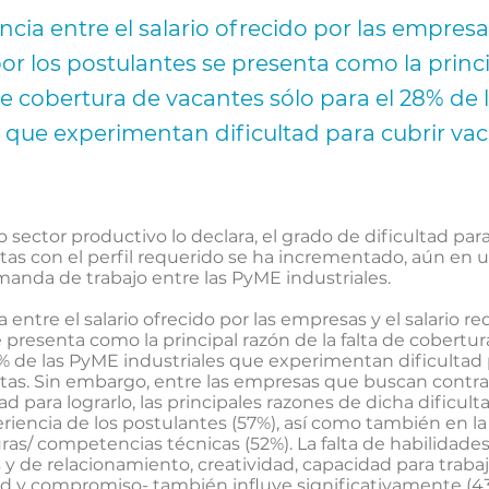
cia entre el salario ofrecido por las empresas
or los postulantes se presenta como la princ
 de cobertura de vacantes sólo para el 28% de
s que experimentan dificultad para cubrir va
 sector productivo lo declara, el grado de dificultad para
tas con el perfil requerido se ha incrementado, aún en 
manda de trabajo entre las PyME industriales.
 entre el salario ofrecido por las empresas y el salario re
 presenta como la principal razón de la falta de cobertu
8% de las PyME industriales que experimentan dificultad 
tas. Sin embargo, entre las empresas que buscan contra
ad para lograrlo, las principales razones de dicha dificul
periencia de los postulantes (57%), así como también en l
ras/ competencias técnicas (52%). La falta de habilidade
y de relacionamiento, creatividad, capacidad para trabaj
ad y compromiso- también influye significativamente (4