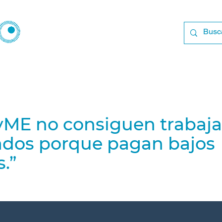
yME no consiguen trabaj
cados porque pagan bajos
s.”