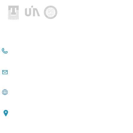
+54 114381-3331
+54 911 2476 6480
comunicacioninstitucional@observatorio
pyme.org.ar
www.observatoriopyme.org.ar
Av. de Mayo 1147, Piso 3 C1033, CABA