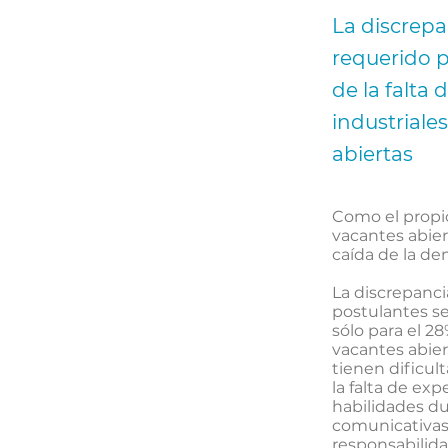
La discrepan
requerido p
de la falta
industriale
abiertas
Como el propio
vacantes abier
caída de la de
La discrepancia
postulantes se
sólo para el 2
vacantes abier
tienen dificult
la falta de ex
habilidades du
comunicativas 
responsabilid