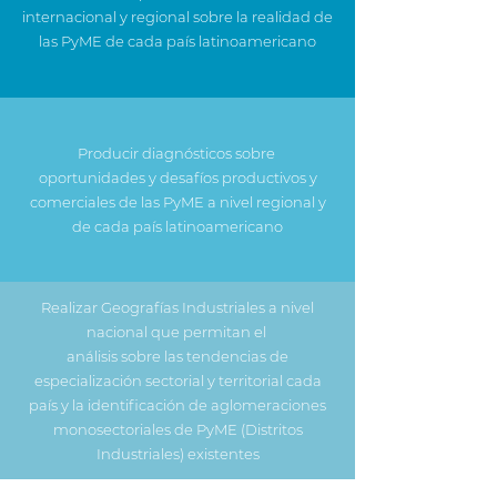
internacional y regional sobre la realidad de
las PyME de cada país latinoamericano
Producir diagnósticos sobre
oportunidades y desafíos productivos y
comerciales de las PyME a nivel regional y
de cada país latinoamericano
Realizar Geografías Industriales a nivel
nacional que permitan el
análisis sobre las tendencias de
especialización sectorial y territorial cada
país y la identificación de aglomeraciones
monosectoriales de PyME (Distritos
Industriales) existentes