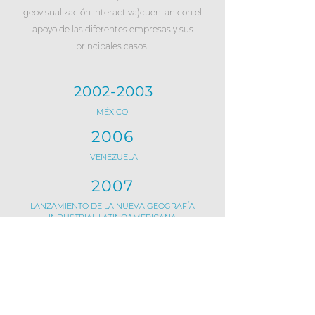
geovisualización interactiva)cuentan con el
apoyo de las diferentes empresas y sus
principales casos
2002-2003
MÉXICO
2006
VENEZUELA
2007
LANZAMIENTO DE LA NUEVA GEOGRAFÍA
INDUSTRIAL LATINOAMERICANA
2008-2009
CHILE
2017