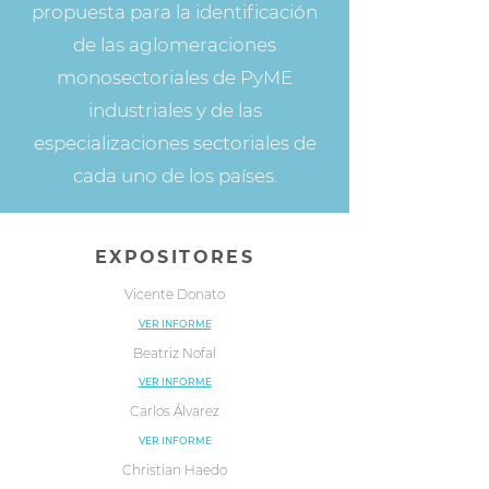
propuesta para la identificación
de las aglomeraciones
monosectoriales de PyME
industriales y de las
especializaciones sectoriales de
cada uno de los países.
EXPOSITORES
Vicente Donato
VER INFORME
Beatriz Nofal
VER INFORME
Carlos Álvarez
VER INFORME
Christian Haedo