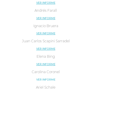
VER INFORME
Andrés Farall
VER INFORME
Ignacio Bruera
VER INFORME
Juan Carlos Scapini Sarradel
VER INFORME
Elena Bing
VER INFORME
Carolina Coronel
VER INFORME
Ariel Schale
Giorgio Alberti
Embajador Gustavo Martín Prada
Organiza:
Fundación Observatorio PyME
Auspician:
Comisión Europea